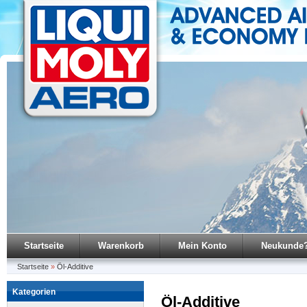
Startseite
Warenkorb
Mein Konto
Neukunde
Startseite
»
Öl-Additive
Kategorien
Öl-Additive