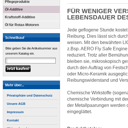
Pflegeprodukte
Öl-Additive
FÜR WENIGER VER
LEBENSDAUER DE
Kraftstoff-Additive
Öl für Rotax-Motoren
Jede geflogene Stunde kostet
Reibung. Dies lässt sich durch
Schnellkauf
weisen. Mit den bewährten L
z.Bsp. AERO Fly Safe Engine P
Bitte geben Sie die Artikelnummer aus
unserem Katalog ein.
reduziert. Trotz aller Bemühun
bleiben sie, mikroskopisch 
durch den Auftrag von Festsc
oder Micro-Keramik ausgeglic
Reibungswiderstand und Versch
Mehr über...
Chemische Wirkstoffe (sogenan
Privatsphäre und Datenschutz
chemische Verbindung mit der 
Unsere AGB
der Metall­paarungen werden d
eingeglättet.
Impressum
Kontakt