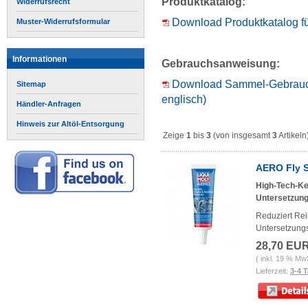
Produktkatalog:
Widerrufsrecht
Download Produktkatalog für
Muster-Widerrufsformular
Informationen
Gebrauchsanweisung:
Download Sammel-Gebraucha
Sitemap
englisch)
Händler-Anfragen
Hinweis zur Altöl-Entsorgung
Zeige
1
bis
3
(von insgesamt
3
Artikeln
AERO Fly S
High-Tech-Ke
Untersetzung
Reduziert Re
Untersetzungs
28,70 EU
( inkl. 19 % Mw
Lieferzeit:
3-4 