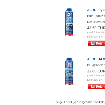
AERO Fly S
High-Tech-Ke
Reduziert Rei
42,50 EU
( inkl. 19 % Mw
Lieferzeit:
3-4 
AERO Oil V
Beugt innerer
22,80 EU
( inkl. 19 % Mw
Lieferzeit:
3-4 
Zeige
1
bis
3
(von insgesamt
3
Artikeln