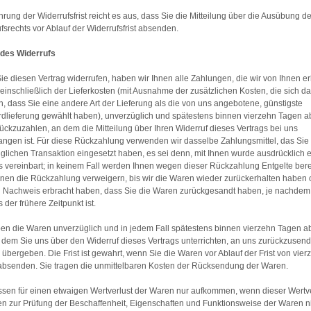
rung der Widerrufsfrist reicht es aus, dass Sie die Mitteilung über die Ausübung d
fsrechts vor Ablauf der Widerrufsfrist absenden.
 des Widerrufs
e diesen Vertrag widerrufen, haben wir Ihnen alle Zahlungen, die wir von Ihnen er
einschließlich der Lieferkosten (mit Ausnahme der zusätzlichen Kosten, die sich d
, dass Sie eine andere Art der Lieferung als die von uns angebotene, günstigste
dlieferung gewählt haben), unverzüglich und spätestens binnen vierzehn Tagen 
ückzuzahlen, an dem die Mitteilung über Ihren Widerruf dieses Vertrags bei uns
ngen ist. Für diese Rückzahlung verwenden wir dasselbe Zahlungsmittel, das Sie 
glichen Transaktion eingesetzt haben, es sei denn, mit Ihnen wurde ausdrücklich 
 vereinbart; in keinem Fall werden Ihnen wegen dieser Rückzahlung Entgelte ber
nen die Rückzahlung verweigern, bis wir die Waren wieder zurückerhalten haben 
 Nachweis erbracht haben, dass Sie die Waren zurückgesandt haben, je nachdem
 der frühere Zeitpunkt ist.
en die Waren unverzüglich und in jedem Fall spätestens binnen vierzehn Tagen 
 dem Sie uns über den Widerruf dieses Vertrags unterrichten, an uns zurückzusen
 übergeben. Die Frist ist gewahrt, wenn Sie die Waren vor Ablauf der Frist von vier
bsenden. Sie tragen die unmittelbaren Kosten der Rücksendung der Waren.
sen für einen etwaigen Wertverlust der Waren nur aufkommen, wenn dieser Wertve
en zur Prüfung der Beschaffenheit, Eigenschaften und Funktionsweise der Waren n