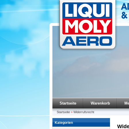
Startseite
Warenkorb
Me
Startseite
»
Widerrufsrecht
Kategorien
Wide