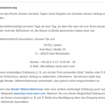
ufsbelehrung
ben das Recht, binnen vierzehn Tagen ohne Angabe von Gründen diesen Vertrag z
fen.
errufsfrist beträgt vierzehn Tage ab dem Tag, an dem Sie oder ein von Ihnen bena
, der nicht der Beförderer ist, die Waren in Besitz genommen haben bzw. hat.
Widerrufsrecht auszuüben, müssen Sie uns
THTEC GmbH
Karl-Benz-Straße 25
D – 86825 Bad Wörishofen
Telefon: +49 (0) 8 2 47 / 9 09 99 - 30
E-Mail: office@liqui-moly-aero.com
 einer eindeutigen Erklärung (z. B. ein mit der Post versandter Brief, Telefax oder E-
ren Entschluss, diesen Vertrag zu widerrufen, informieren. Sie können dafür das
gte Muster- Widerrufsformular verwenden, das jedoch nicht vorgeschrieben ist.
nnen das
Muster-Widerrufsformular
oder eine andere eindeutige Erklärung auch au
r Webseite
www.liqui-moly-aero.com
. Machen Sie von dieser Möglichkeit Gebrauch
wir Ihnen unverzüglich (z. B. per E-Mail) eine Bestätigung über den Eingang eines
 Widerrufs übermitteln.