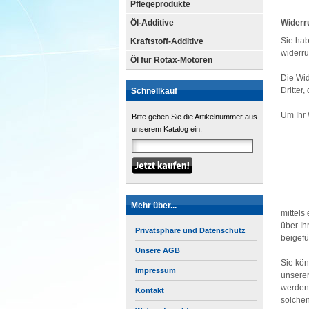
Pflegeprodukte
Öl-Additive
Widerr
Sie ha
Kraftstoff-Additive
widerru
Öl für Rotax-Motoren
Die Wid
Dritter
Schnellkauf
Um Ihr 
Bitte geben Sie die Artikelnummer aus
unserem Katalog ein.
Mehr über...
mittels
über Ih
Privatsphäre und Datenschutz
beigefü
Unsere AGB
Sie kö
Impressum
unsere
werden 
Kontakt
solchen