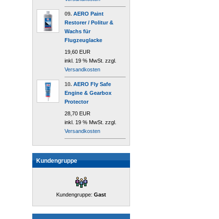
09.
AERO Paint
Restorer / Politur &
Wachs für
Flugzeuglacke
19,60 EUR
inkl. 19 % MwSt. zzgl.
Versandkosten
10.
AERO Fly Safe
Engine & Gearbox
Protector
28,70 EUR
inkl. 19 % MwSt. zzgl.
Versandkosten
Kundengruppe
Kundengruppe:
Gast