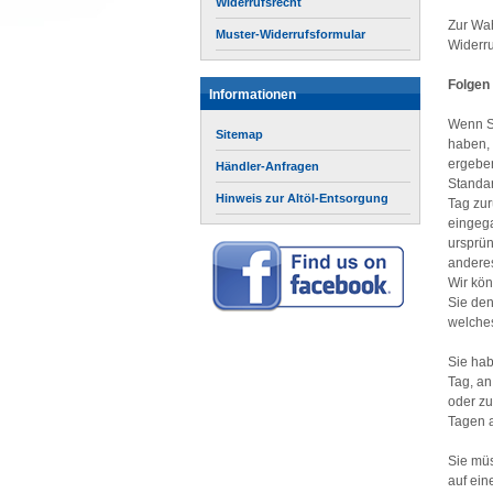
Widerrufsrecht
Zur Wah
Muster-Widerrufsformular
Widerru
Folgen
Informationen
Wenn Si
Sitemap
haben, 
ergeben
Händler-Anfragen
Standar
Hinweis zur Altöl-Entsorgung
Tag zur
eingega
ursprün
anderes
Wir kön
Sie den
welches
Sie hab
Tag, an
oder zu
Tagen a
Sie müs
auf ein