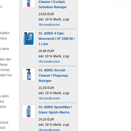
Cleaner / Cockpit
es
Scheiben Reiniger
14,50 EUR
inkl. 19 % MwSt. zzgl.
Versandkosten
halten
02.
AERO 4-Takt-
araus
Motorenöl / 4T 15W-50 /
1 Liter
ab dem
20,86 EUR
inkl. 19 % MwSt. zzgl.
bei der
Versandkosten
etwas
echnet.
03.
AERO Aircraft
oder bis
Cleaner / Flugzeug-
,
Reiniger
21,50 EUR
inkl. 19 % MwSt. zzgl.
ab dem
Versandkosten
den
zehn
04.
AERO SpeedWax /
Glanz-Sprüh-Wachs
24,20 EUR
rlust
inkl. 19 % MwSt. zzgl.
icht
Versandkosten