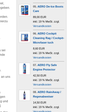
al,
05.
AERO De-Ice Boots
gegeben.
Care
erden.
89,00 EUR
hierzu
inkl. 19 % MwSt. zzgl.
Versandkosten
06.
AERO Cockpit
Cleaning Rag / Cockpit-
r
Microfaser tuch
8,60 EUR
 sei
inkl. 19 % MwSt. zzgl.
ende
Versandkosten
07.
AERO Fly Safe
Engine Protector
.
42,50 EUR
d an uns
inkl. 19 % MwSt. zzgl.
Versandkosten
s
08.
AERO RainAway /
igen
Regenabweiser
ng und
14,50 EUR
.
inkl. 19 % MwSt. zzgl.
Versandkosten