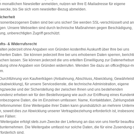
 monatlichen Newsletter anmelden, nutzen wir Ihre E-Mailadresse für eigene
wecke, bis Sie sich vom newsletter-Bezug abmelden.
icherheit
rsonenbezogenen Daten sind bei uns sicher! Sie werden SSL-verschlüsselt und an
agen. Unsere Webseiten sind durch technische Maßnahmen gegen Beschädigung,
ung, unberechtigten Zugriff geschützt.
fts- & Widerrufsrecht
alten jederzeit ohne Angaben von Gründen kostenfrei Auskunft über Ihre bei uns
herten Daten. Sie können jederzeit Ihre bei uns erhobenen Daten sperren, bericht
schen lassen. Sie können jederzeit die uns erteilten Einwilligung zur Datenerhebu
dung ohne Angaben von Gründen widerrufen. Wenden Sie dazu an office@liqui-m
om.
 Durchführung von Kaufverträgen (Anbahnung, Abschluss, Abwicklung, Gewährleis
kabwicklung), für unsere Servicedienste, die technische Administration, eigene
ingzwecke und der Sicherstellung der zwischen Ihnen und uns bestehenden
ondenz erheben wir für den Bestellvorgang wie auch zur Eröffnung eines Kunden
enbezogene Daten, die im Einzelnen umfassen: Name, Kontaktdaten, Zahlungsdat
elefonnummer. Eine Weitergabe ihrer Daten kann grundsätzlich an mehrere Unte
n, soweit dies zur Abwicklung unserer Vertragsbeziehung erforderlich ist, insbeson
en Fällen:
 Weitergabe erfolgt stets zum Zwecke der Lieferung an das von uns hierfür beauftr
unternehmen. Die Weitergabe umfasst nur solche Daten, die für eine Zusendung 
forderlich sind.