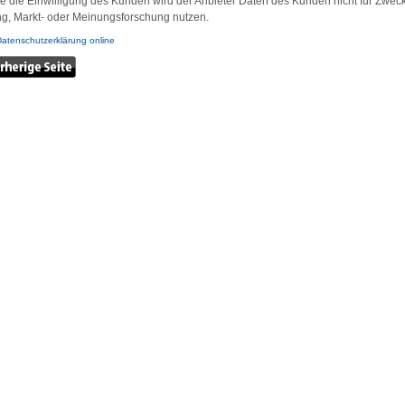
e die Einwilligung des Kunden wird der Anbieter Daten des Kunden nicht für Zwec
g, Markt- oder Meinungsforschung nutzen.
Datenschutzerklärung online