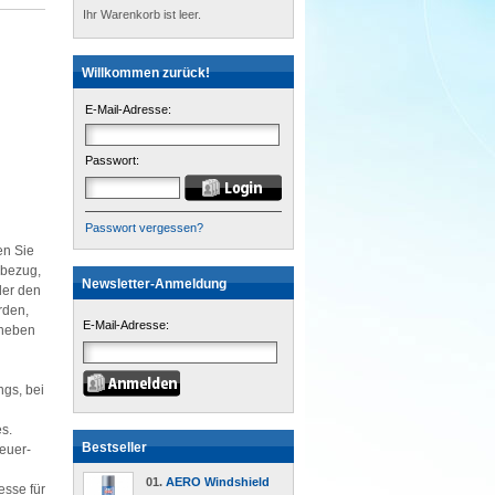
Ihr Warenkorb ist leer.
Willkommen zurück!
E-Mail-Adresse:
Passwort:
Passwort vergessen?
en Sie
nbezug,
Newsletter-Anmeldung
der den
rden,
E-Mail-Adresse:
rheben
gs, bei
s.
Bestseller
euer-
01.
AERO Windshield
sse für