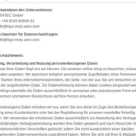
ntaktdaten des Unternehmens:
 THTEC GmbH
n: +49 8249 90999-33
 th@liqui-moly-aero.com
chpartner für Datenschutzfragen:
 th@liqui-moly-aero.com
chutzhinweis:
ng, Verarbeitung und Nutzung personenbezogener Daten
utz Ihrer Daten liegt uns am Herzen. Um unseren online-shop zu besuchen, müss
aten angeben. Wir speichern lediglich anonymisierte Zugriffsdaten ohne Persone
. Namen Ihres Internetserviceproviders, die Seite, von der aus Sie uns besuchen o
er angeforderten Datei. Zur Datenerhebung können dabei cookies eingesetzt we
erdings ebenfalls die Daten ausschließlich in anonymer oder pseudonymer Form e
ichern und keinen Rückschluss auf Ihre Person erlauben.
nbezogene Daten erheben wir nur, wenn Sie uns diese im Zuge des Bestellvorgan
ng eines Kundenkontos oder bei der Registrierung für unseren newsletter freiwillig
en. Wir verwenden die erhobenen Daten ausschließlich zur Abwicklung des Vertrage
llständiger Vertragsabwicklung werden Ihre Daten gesperrt und nach Ablauf der st
delsrechtlichen Vorschriften gelöscht, sofern Sie nicht ausdrücklich einer darüber
gehenden Datenverwendung zugestimmt haben. Wenn Sie sich mit Ihrer E-Mailadre