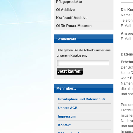
Pflegeprodukte
Öl-Additive
Die Ko
Name:
Kraftstoff-Additive
Telefo
Öl für Rotax-Motoren
E-Mail:
Anspre
E-Mail:
Schnellkauf
Bitte geben Sie die Artikelnummer aus
Datens
unserem Katalog ein.
Erhebu
Der Sch
keine D
wie z.B
Namen d
Mehr über...
die all
und spe
Privatsphäre und Datenschutz
Persone
Unsere AGB
Eröffnu
mitteil
Impressum
Nach vo
Kontakt
und han
hinaus