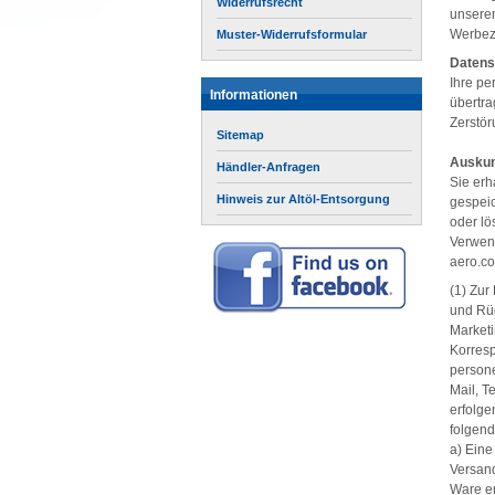
Widerrufsrecht
unseren
Werbez
Muster-Widerrufsformular
Datens
Ihre pe
Informationen
übertr
Zerstör
Sitemap
Auskun
Händler-Anfragen
Sie erh
Hinweis zur Altöl-Entsorgung
gespeic
oder lö
Verwen
aero.c
(1) Zur
und Rüc
Market
Korresp
person
Mail, T
erfolge
folgend
a) Eine
Versand
Ware er