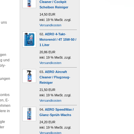
Cleaner / Cockpit
Scheiben Reiniger
14,50 EUR
inkl. 19 % MwSt. zzgl.
 uns
Versandkosten
02.
AERO 4-Takt-
Motorenöl / 4T 15W-50 /
1 Liter
20,86 EUR
igen
inkl. 19 % MwSt. zzgl.
ng und
Versandkosten
oly-
03.
AERO Aircraft
Cleaner / Flugzeug-
tungen
Reiniger
21,50 EUR
kontos
inkl. 19 % MwSt. zzgl.
en, E-
Versandkosten
rnehmen
04.
AERO SpeedWax /
dere in
Glanz-Sprüh-Wachs
agte
24,20 EUR
der
inkl. 19 % MwSt. zzgl.
Versandkosten