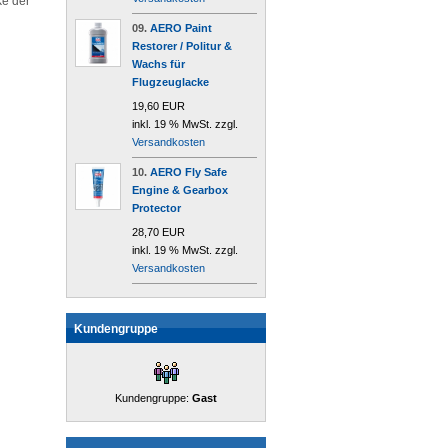
ke der
09.
AERO Paint
Restorer / Politur &
Wachs für
Flugzeuglacke
19,60 EUR
inkl. 19 % MwSt. zzgl.
Versandkosten
10.
AERO Fly Safe
Engine & Gearbox
Protector
28,70 EUR
inkl. 19 % MwSt. zzgl.
Versandkosten
Kundengruppe
Kundengruppe:
Gast