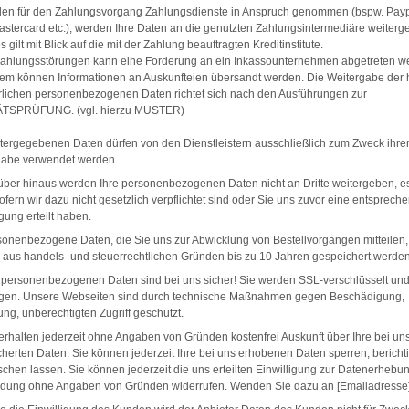
den für den Zahlungsvorgang Zahlungsdienste in Anspruch genommen (bspw. Payp
astercard etc.), werden Ihre Daten an die genutzten Zahlungsintermediäre weiter
s gilt mit Blick auf die mit der Zahlung beauftragten Kreditinstitute.
Zahlungsstörungen kann eine Forderung an ein Inkassounternehmen abgetreten w
m können Informationen an Auskunfteien übersandt werden. Die Weitergabe der 
rlichen personenbezogenen Daten richtet sich nach den Ausführungen zur
TSPRÜFUNG. (vgl. hierzu MUSTER)
tergegebenen Daten dürfen von den Dienstleistern ausschließlich zum Zweck ihre
gabe verwendet werden.
über hinaus werden Ihre personenbezogenen Daten nicht an Dritte weitergeben, es
ofern wir dazu nicht gesetzlich verpflichtet sind oder Sie uns zuvor eine entsprech
igung erteilt haben.
sonenbezogene Daten, die Sie uns zur Abwicklung von Bestellvorgängen mitteilen,
aus handels- und steuerrechtlichen Gründen bis zu 10 Jahren gespeichert werden
e personenbezogenen Daten sind bei uns sicher! Sie werden SSL-verschlüsselt un
agen. Unsere Webseiten sind durch technische Maßnahmen gegen Beschädigung,
ung, unberechtigten Zugriff geschützt.
 erhalten jederzeit ohne Angaben von Gründen kostenfrei Auskunft über Ihre bei un
herten Daten. Sie können jederzeit Ihre bei uns erhobenen Daten sperren, bericht
schen lassen. Sie können jederzeit die uns erteilten Einwilligung zur Datenerhebu
dung ohne Angaben von Gründen widerrufen. Wenden Sie dazu an [Emailadresse]