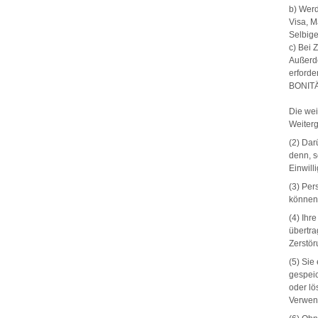
b) Wer
Visa, M
Selbige
c) Bei 
Außerde
erforde
BONITÄ
Die wei
Weiter
(2) Dar
denn, s
Einwill
(3) Per
können 
(4) Ihr
übertr
Zerstör
(5) Sie
gespeic
oder lö
Verwen