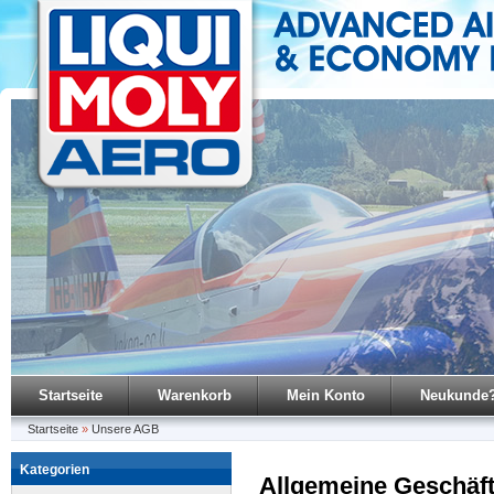
Startseite
Warenkorb
Mein Konto
Neukunde
Startseite
»
Unsere AGB
Kategorien
Allgemeine Geschäf