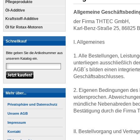
Pflegeprodukte
Öl-Additive
Allgemeine Geschäftsbedi
Kraftstoff-Additive
der Firma THTEC GmbH,
Öl für Rotax-Motoren
Karl-Benz-Straße 25, 86825 
Schnellkauf
I. Allgemeines
Bitte geben Sie die Artikelnummer aus
1. Alle Bestellungen, Leistu
unserem Katalog ein.
unterliegen ausschließlich d
AGB´s bilden einen integriert
Geschäftsabschlusses.
2. Eigenen Bedingungen des K
Mehr über...
widersprochen. Abweichungen 
mündliche Nebenabreden bedürf
Privatsphäre und Datenschutz
Bestätigung durch die Firm
Unsere AGB
Impressum
II. Bestellvorgang und Vertra
Kontakt